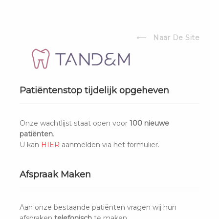
Togg
navi
⟵ Naar De Site
Patiëntenstop tijdelijk opgeheven
WELKOM
Onze wachtlijst staat open voor
100 nieuwe
BIJ
patiënten
.
U kan
HIER
aanmelden via het formulier.
TANDEM
Afspraak Maken
Aan onze bestaande patiënten vragen wij hun
afspraken
telefonisch
te maken.