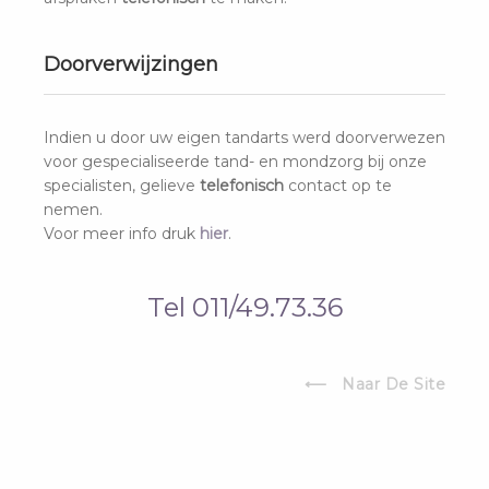
Doorverwijzingen
Adres.
Indien u door uw eigen tandarts werd doorverwezen
voor gespecialiseerde tand- en mondzorg bij onze
Tandem Hasselt
specialisten, gelieve
telefonisch
contact op te
Genkersteenweg 417
nemen.
3500 Hasselt
Voor meer info druk
hier
.
Contact.
Tel 011/49.73.36
011/49.73.36
info@tandem-hasselt.be
⟵ Naar De Site
Openingsuren.